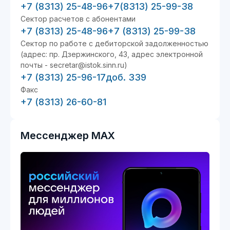
+7 (8313) 25-48-96
+7(8313) 25-99-38
Сектор расчетов с абонентами
+7 (8313) 25-48-96
+7 (8313) 25-99-38
Сектор по работе с дебиторской задолженностью
(адрес: пр. Дзержинского, 43, адрес электронной
почты - secretar@istok.sinn.ru)
+7 (8313) 25-96-17
доб. 339
Факс
+7 (8313) 26-60-81
Мессенджер MAX