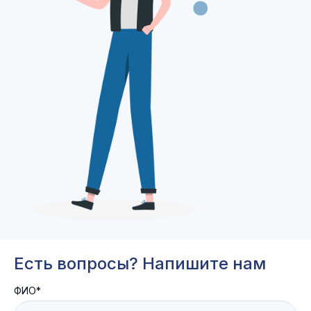
РФ). Копии решений и протокол общего собрания
по вопросу, указанному выше, подлежит
направлению лицом, по инициативе которого было
создано общее собрание в срок не позднее, чем
через десять дней после проведения общего
собрания, в ресурсоснабжающую организацию (п.1
ст. 46 Жилищного кодекса РФ).
Ресурсоснабжающая организация приступает к
предоставлению коммунальной услуги при условии
поступления в её адрес копий решений и
протокола. По решению ресурсоснабжающей
организации срок перехода на «прямые» договоры
может быть перенесен, но не более чем на три
календарных месяца. (п.1 ч.7 ст. 157.2 Жилищного
кодекса РФ).
Есть вопросы? Напишите нам
ФИО*